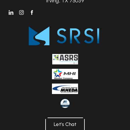
Irving, TX 75039
Let’s Chat