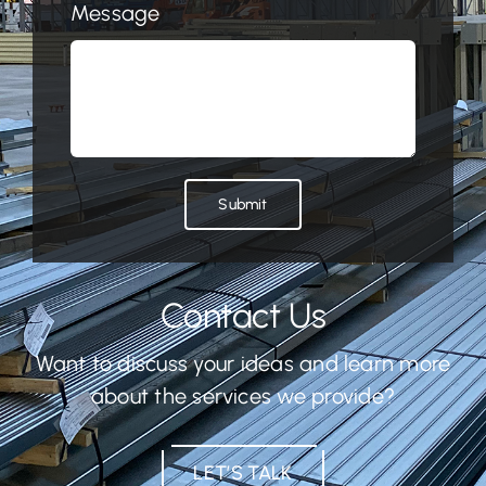
Message
Submit
Contact Us
Want to discuss your ideas and learn more
about the services we provide?
LET’S TALK